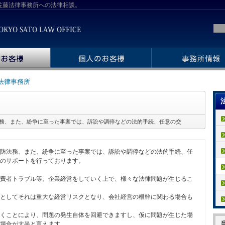
京佐藤法律事務所への法律相談。
藤法律事務所
務、また、紛争に至った事案では、訴訟や調停などの法的手続、任意の交
防法務、また、紛争に至った事案では、訴訟や調停などの法的手続、任
のサポートを行っております。
費者トラブル等、企業経営をしていく上で、様々な法律問題が生じるこ
としてそれは重大な経営リスクとなり、会社経営の根幹に関わる場合も
くことにより、問題の発生自体を回避できますし、仮に問題が生じた場
場合が大半と言えます。