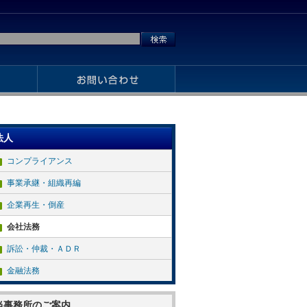
法人
コンプライアンス
事業承継・組織再編
企業再生・倒産
会社法務
訴訟・仲裁・ＡＤＲ
金融法務
当事務所のご案内