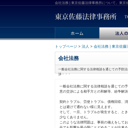
会社法務 | 東京佐藤法律事務所について。東
トップページ
>
法人
>
会社法務 | 東京佐
会社法務
一般会社法務に関する法律相談を通じての予防法
渉・・・
一般会社法務に関する法律相談を通じての予
意の交渉による相手方との和解等、紛争解決
契約トラブル、労使トラブル、債権回収、消
とは避けて通れない様に見えます。
そして、一旦、トラブルが発生すると、とき
少なくありません。
このような法律問題は、事前の備えをしてお
合でも影響を最小限にとどめることが出来る